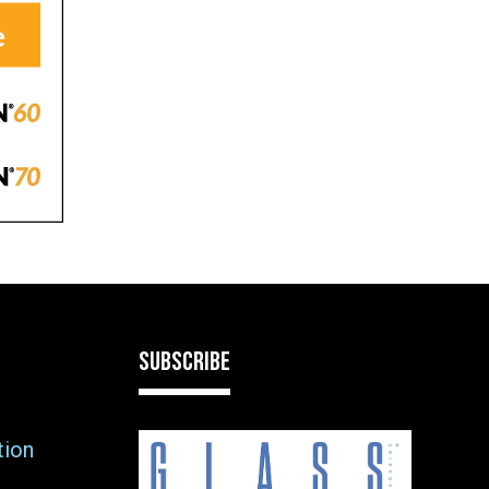
дження,
сання
ствия
там на
рокому
SUBSCRIBE
tion