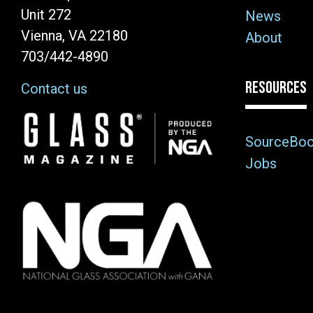
Unit 272
News
Vienna, VA 22180
About
703/442-4890
RESOURCES
Contact us
Image
SourceBo
Jobs