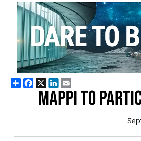
Share
Facebook
X
LinkedIn
Email
MAPPI TO PARTI
Sep