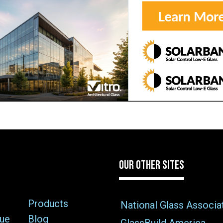
овнити коротку анкету та дочекатися підтвер
Гроші надходять на рахунок одразу після підпи
при оформлении банковских ссуд из-за отсут
овременные микрофинансовые организации
 подтверждения дохода
, доверяя своим клиен
рывает доступ к заемным средствам более ши
еменно неработающих граждан. Все операции
 необходимость личного присутствия в офисе
ьных данных обеспечивается современными
OUR OTHER SITES
Products
National Glass Associa
sue
Blog
GlassBuild America