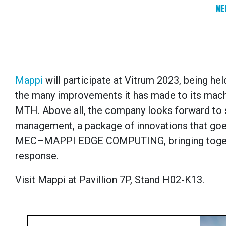
Me
Mappi
will participate at Vitrum 2023, being he
the many improvements it has made to its machi
MTH. Above all, the company looks forward to s
management, a package of innovations that goes 
MEC–MAPPI EDGE COMPUTING, bringing together 
response.
Фінансова стабільність іноді потребує шв
Visit Mappi at Pavillion 7P, Stand H02-K13.
кілька днів, а витрати зростають. Завдяки
миттєвий кредит на карту онлайн
без зайви
Система працює автоматично, що виключа