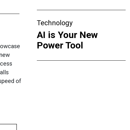
Technology
AI is Your New
Power Tool
showcase
 new
ocess
alls
speed of
ишилося
ти
в.
цес