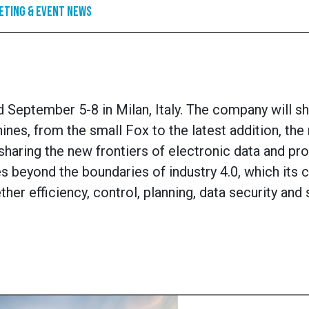
eting & Event News
ld September 5-8 in Milan, Italy. The company will 
nes, from the small Fox to the latest addition, the
haring the new frontiers of electronic data and pr
beyond the boundaries of industry 4.0, which its c
efficiency, control, planning, data security and 
идких рішень, особливо коли до зарплати зал
 розвитку фінтех-технологій, ви можете отрима
х довідок про доходи та залучення поручителі
є людський фактор та значно прискорює про