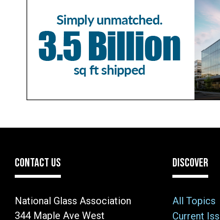
обробки кожної заявки. Вам достатньо зап
яке зазвичай приходить за кілька хвилин. 
електронного договору.
Многие люди сталкиваются с трудностями 
официальной справки с места работы. С
предлагают оформить
кредит онлайн без
основе данных анкеты. Такой подход отк
кругу населения, включая студентов и вр
проводятся дистанционно, что исключает
компании. Безопасность ваших персонал
CONTACT US
DISCOVER
протоколами шифрования.
National Glass Association
All Topics
344 Maple Ave West
Current Is